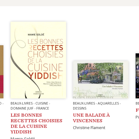
O
-
BEAUX-LIVRES
-
CUISINE
-
BEAUX-LIVRES
-
AQUARELLES
-
B
DOMAINE JUIF
-
FRANCE
DESSINS
F
LES BONNES
UNE BALADE À
P
RECETTES CHOISIES
VINCENNES
DE LA CUISINE
Christine Flament
YIDDISH
Mamie Goldé