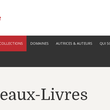
e
COLLECTIONS
DOMAINES
AUTRICES & AUTEURS
QUI 
ICTIONS
PAYS & LANGUES
MONTREUIL & CO
HUMOUR
EAUX-LIVRES
LITTÉRATURE ENGAGÉE
DOMAINE JUIF
Beaux-Livres