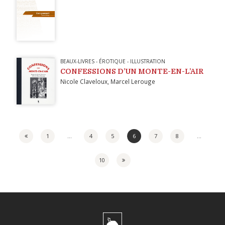
BEAUX-LIVRES
-
ÉROTIQUE
-
ILLUSTRATION
CONFESSIONS D’UN MONTE-EN-L’AIR
Nicole Claveloux
,
Marcel Lerouge
Page
1
…
4
5
6
7
8
…
10